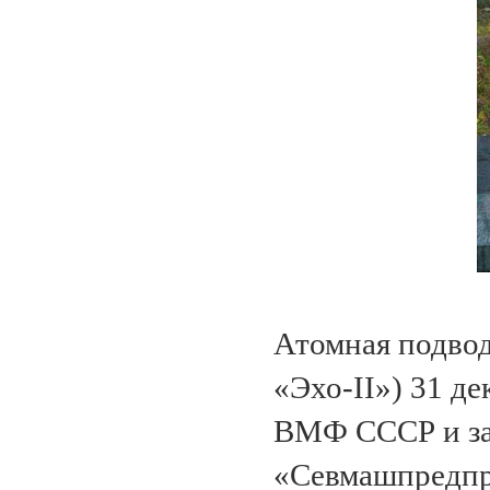
Атомная подвод
«Эхо-II») 31 де
ВМФ СССР и за
«Севмашпредпри