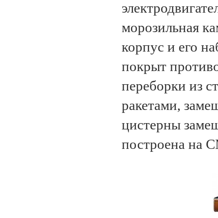
электродвигате
морозильная ка
корпус и его н
покрыт против
переборки из с
ракетами, заме
цистерны замещ
построена на С