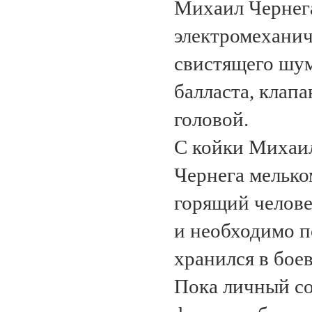
Михаил Чернега
электромеханич
свистящего шум
балласта, клап
головой.
С койки Михаил
Чернега мелько
горящий челове
и необходимо п
хранился в бое
Пока личный со