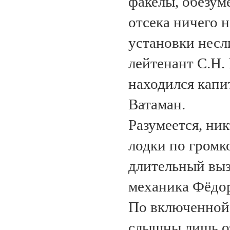
факелы, обезуме
отсека ничего н
установки несл
лейтенант С.Н.
находился капи
Ватаман.
Разумеется, ник
лодки по громк
длительный выз
механика Фёдор
По включенной 
слышны лишь от