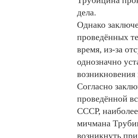
Трубицина прок
дела.
Однако заключе
проведённых те
время, из-за о
однозначно ус
возникновения 
Согласно заклю
проведённой в
СССР, наиболе
мичмана Трубиц
возникнуть при