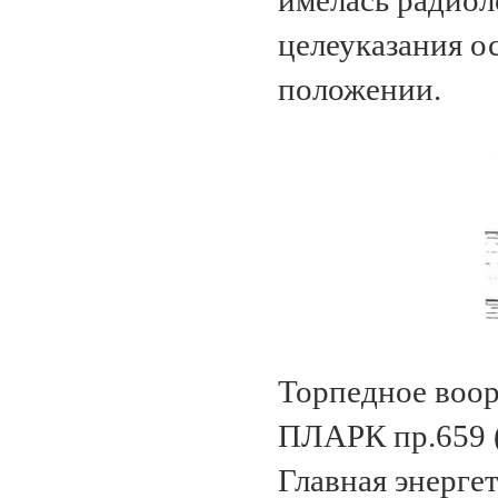
имелась радиол
целеуказания о
положении.
Торпедное воо
ПЛАРК пр.659 (
Главная энерге