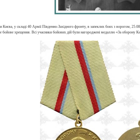
и Києва, у складі 40 Армії Південно-Західного фронту, в запеклих боях з ворогом, 25.08.
 бойове хрещення. Всі учасники бойових дій були нагороджені медаллю «За оборону Ки