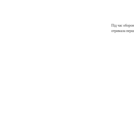
Під час оборон
отримала перше