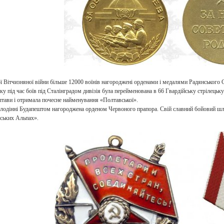
ї Вітчизняної війни більше 12000 воїнів нагороджені орденами і медалями Радянського 
оку під час боїв під Сталінградом дивізія була перейменована в 66 Гвардійську стрілецьку
тави і отримала почесне найменування «Полтавської».
олодінні Будапештом нагороджена орденом Червоного прапора. Свій славний бойовий шля
ських Альпах».