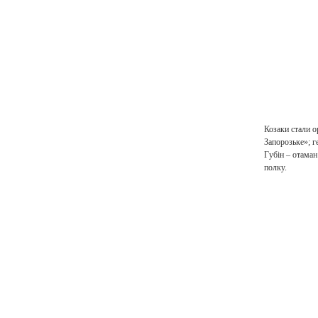
Козаки стали о
Запорозьке»; г
Губін – отама
полку.