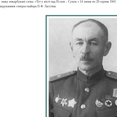
знаку викарбувані слова: «Тут у місті над Пслом – Сумах з 14 липня по 20 серпня 1941
мандуванням генерал-майора П.Ф. Лагутіна.