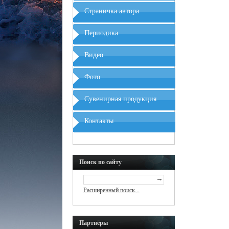
Страничка автора
Периодика
Видео
Фото
Сувенирная продукция
Контакты
Поиск по сайту
Расширенный поиск...
Партнёры