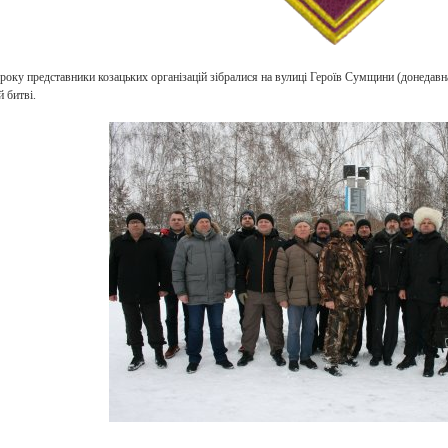
року представники козацьких організацій зібралися на вулиці Героїв Сумщини (донедавн
 битві.