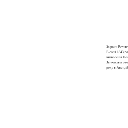
За роки Велико
В січні 1843 р
визволенні Пол
За участь в ов
року в Австрій