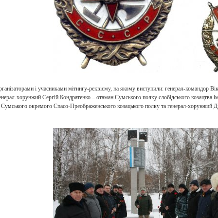
рганізаторами і учасниками мітингу-реквієму, на якому виступили: генерал-командор В
енерал-хорунжий Сергій Кондратенко – отаман Сумського полку слобідського козацтва і
н Сумського окремого Спасо-Преображенського козацького полку та генерал-хорунжий 