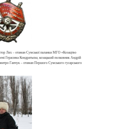
іктор Лях – отаман Сумської паланки МГО «Козацтво
мені Герасима Кондратьєва; козацький полковник Андрій
Дмитро Ганчук – отаман Першого Сумського гусарського