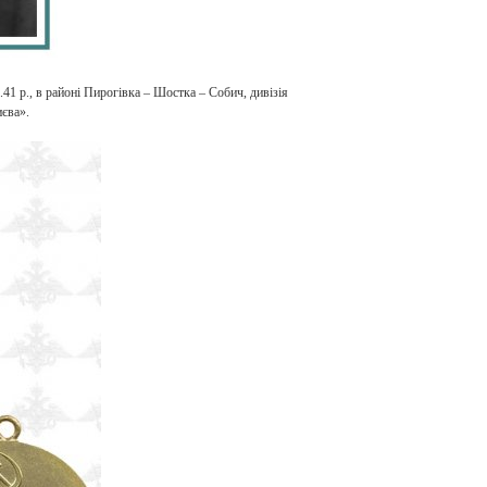
41 р., в районі Пирогівка – Шостка – Собич, дивізія
єва».