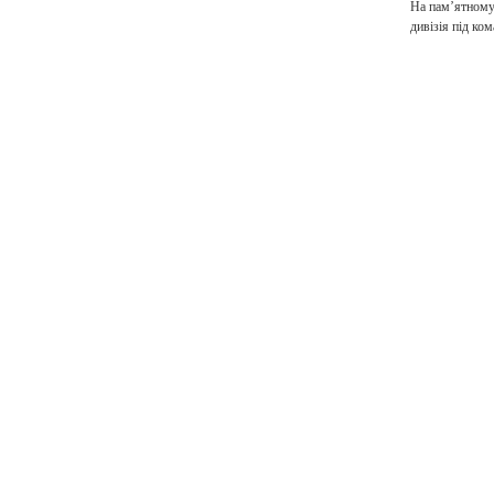
На пам’ятному 
дивізія під ко